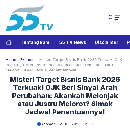
Langsung
ke
isi
Tentang kami
55 TV News
Disclaimer
P
Home
-
Ekonomi
-
Misteri Target Bisnis Bank 2026 Terkuak! OJK
Beri Sinyal Arah Perubahan: Akankah Melonjak atau Justru
Melorot? Simak Jadwal Penentuannya!
Misteri Target Bisnis Bank 2026
Terkuak! OJK Beri Sinyal Arah
Perubahan: Akankah Melonjak
atau Justru Melorot? Simak
Jadwal Penentuannya!
Rahmad
21-06-2026 - 21.31