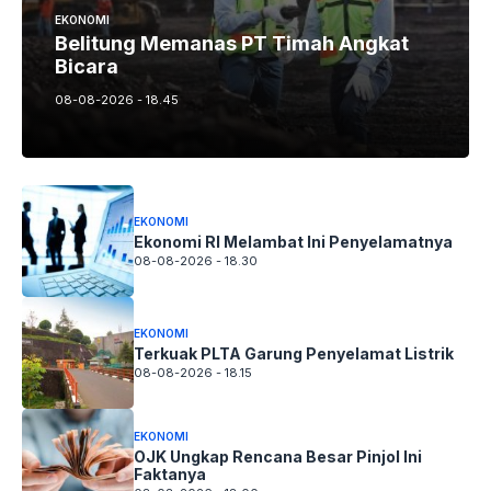
EKONOMI
Belitung Memanas PT Timah Angkat
Bicara
08-08-2026 - 18.45
EKONOMI
Ekonomi RI Melambat Ini Penyelamatnya
08-08-2026 - 18.30
EKONOMI
Terkuak PLTA Garung Penyelamat Listrik
08-08-2026 - 18.15
EKONOMI
OJK Ungkap Rencana Besar Pinjol Ini
Faktanya