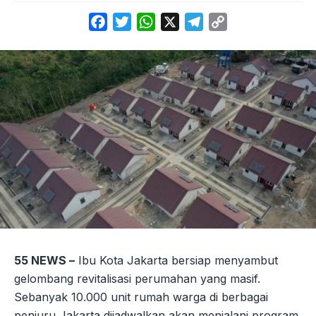
Facebook
Twitter
WhatsApp
X
Telegram
Copy
Link
55 NEWS –
Ibu Kota Jakarta bersiap menyambut
gelombang revitalisasi perumahan yang masif.
Sebanyak 10.000 unit rumah warga di berbagai
penjuru Jakarta dijadwalkan akan menjalani program