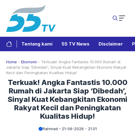
Langsung
ke
isi
Tentang kami
55 TV News
Disclaimer
P
Home
-
Ekonomi
-
Terkuak! Angka Fantastis 10.000 Rumah di
Jakarta Siap ‘Dibedah’, Sinyal Kuat Kebangkitan Ekonomi Rakyat
Kecil dan Peningkatan Kualitas Hidup!
Terkuak! Angka Fantastis 10.000
Rumah di Jakarta Siap ‘Dibedah’,
Sinyal Kuat Kebangkitan Ekonomi
Rakyat Kecil dan Peningkatan
Kualitas Hidup!
Rahmad
21-06-2026 - 21.01