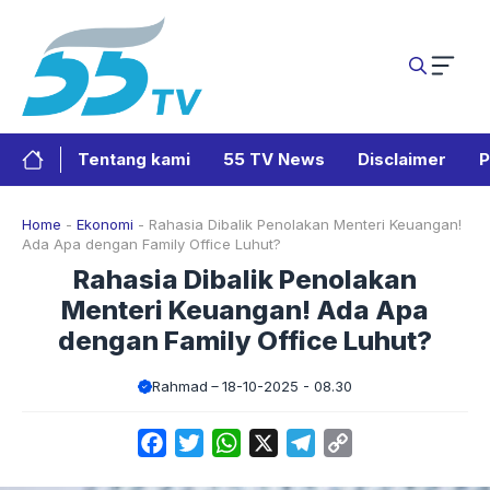
Langsung
ke
isi
Tentang kami
55 TV News
Disclaimer
P
Home
-
Ekonomi
-
Rahasia Dibalik Penolakan Menteri Keuangan!
Ada Apa dengan Family Office Luhut?
Rahasia Dibalik Penolakan
Menteri Keuangan! Ada Apa
dengan Family Office Luhut?
Rahmad
18-10-2025 - 08.30
Facebook
Twitter
WhatsApp
X
Telegram
Copy
Link