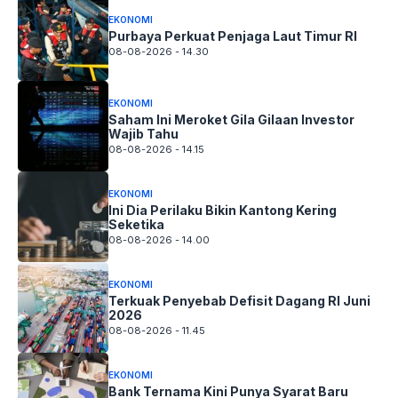
EKONOMI
Purbaya Perkuat Penjaga Laut Timur RI
08-08-2026 - 14.30
EKONOMI
Saham Ini Meroket Gila Gilaan Investor
Wajib Tahu
08-08-2026 - 14.15
EKONOMI
Ini Dia Perilaku Bikin Kantong Kering
Seketika
08-08-2026 - 14.00
EKONOMI
Terkuak Penyebab Defisit Dagang RI Juni
2026
08-08-2026 - 11.45
EKONOMI
Bank Ternama Kini Punya Syarat Baru