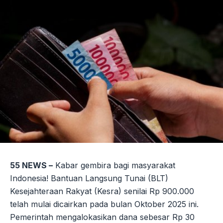
55 NEWS –
Kabar gembira bagi masyarakat
Indonesia! Bantuan Langsung Tunai (BLT)
Kesejahteraan Rakyat (Kesra) senilai Rp 900.000
telah mulai dicairkan pada bulan Oktober 2025 ini.
Pemerintah mengalokasikan dana sebesar Rp 30