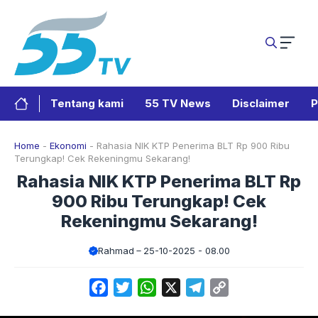
Langsung
ke
isi
Tentang kami
55 TV News
Disclaimer
P
Home
-
Ekonomi
-
Rahasia NIK KTP Penerima BLT Rp 900 Ribu
Terungkap! Cek Rekeningmu Sekarang!
Rahasia NIK KTP Penerima BLT Rp
900 Ribu Terungkap! Cek
Rekeningmu Sekarang!
Rahmad
25-10-2025 - 08.00
Facebook
Twitter
WhatsApp
X
Telegram
Copy
Link