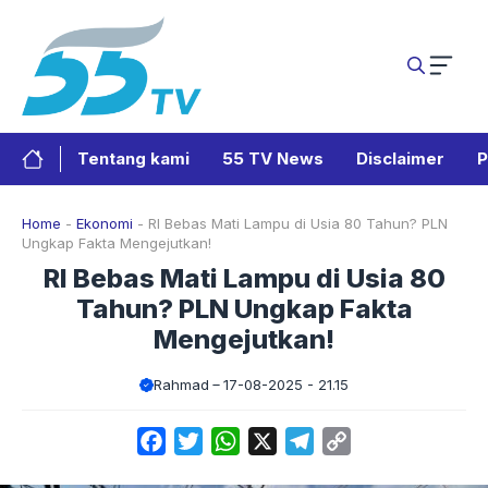
Langsung
ke
isi
Tentang kami
55 TV News
Disclaimer
P
Home
-
Ekonomi
-
RI Bebas Mati Lampu di Usia 80 Tahun? PLN
Ungkap Fakta Mengejutkan!
RI Bebas Mati Lampu di Usia 80
Tahun? PLN Ungkap Fakta
Mengejutkan!
Rahmad
17-08-2025 - 21.15
Facebook
Twitter
WhatsApp
X
Telegram
Copy
Link