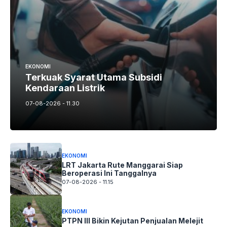
EKONOMI
Terkuak Syarat Utama Subsidi
Kendaraan Listrik
07-08-2026 - 11.30
EKONOMI
LRT Jakarta Rute Manggarai Siap
Beroperasi Ini Tanggalnya
07-08-2026 - 11.15
EKONOMI
PTPN III Bikin Kejutan Penjualan Melejit