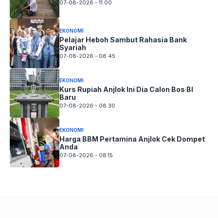
07-08-2026 - 11.00
EKONOMI
Pelajar Heboh Sambut Rahasia Bank
Syariah
07-08-2026 - 08.45
EKONOMI
Kurs Rupiah Anjlok Ini Dia Calon Bos BI
Baru
07-08-2026 - 08.30
EKONOMI
Harga BBM Pertamina Anjlok Cek Dompet
Anda
07-08-2026 - 08.15