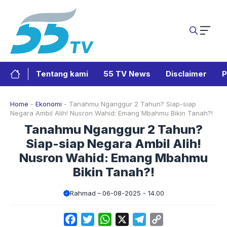
Langsung
ke
isi
Tentang kami
55 TV News
Disclaimer
P
Home
-
Ekonomi
-
Tanahmu Nganggur 2 Tahun? Siap-siap
Negara Ambil Alih! Nusron Wahid: Emang Mbahmu Bikin Tanah?!
Tanahmu Nganggur 2 Tahun?
Siap-siap Negara Ambil Alih!
Nusron Wahid: Emang Mbahmu
Bikin Tanah?!
Rahmad
06-08-2025 - 14.00
Facebook
Twitter
WhatsApp
X
Telegram
Copy