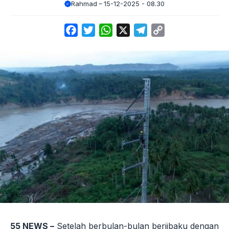
Rahmad
15-12-2025 - 08.30
Facebook
Twitter
WhatsApp
X
Telegram
Copy
Link
55 NEWS –
Setelah berbulan-bulan berjibaku dengan