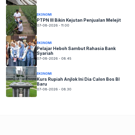
EKONOMI
PTPN III Bikin Kejutan Penjualan Melejit
07-08-2026 - 11.00
EKONOMI
Pelajar Heboh Sambut Rahasia Bank
Syariah
07-08-2026 - 08.45
EKONOMI
Kurs Rupiah Anjlok Ini Dia Calon Bos BI
Baru
07-08-2026 - 08.30