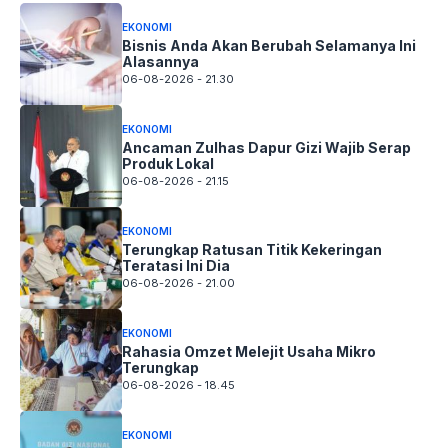
EKONOMI
Bisnis Anda Akan Berubah Selamanya Ini
Alasannya
06-08-2026 - 21.30
EKONOMI
Ancaman Zulhas Dapur Gizi Wajib Serap
Produk Lokal
06-08-2026 - 21.15
EKONOMI
Terungkap Ratusan Titik Kekeringan
Teratasi Ini Dia
06-08-2026 - 21.00
EKONOMI
Rahasia Omzet Melejit Usaha Mikro
Terungkap
06-08-2026 - 18.45
EKONOMI