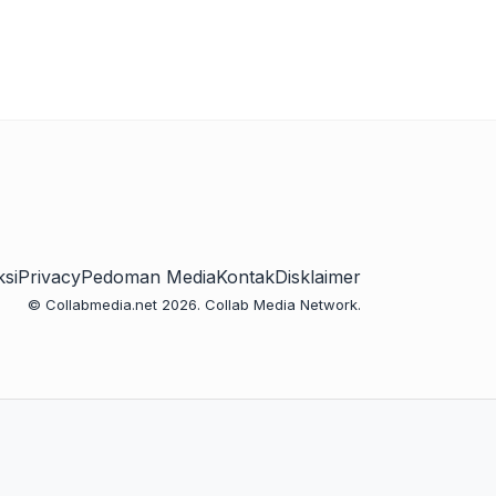
si
Privacy
Pedoman Media
Kontak
Disklaimer
© Collabmedia.net 2026. Collab Media Network.