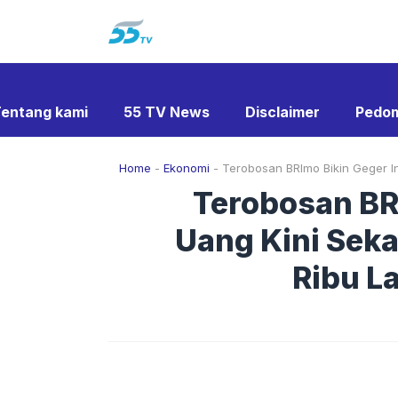
Langsung
ke
isi
entang kami
55 TV News
Disclaimer
Pedom
Home
-
Ekonomi
-
Terobosan BRImo Bikin Geger I
Terobosan BR
Uang Kini Sek
Ribu L