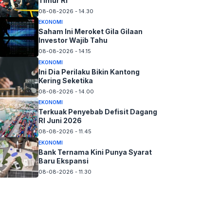
Timur RI
08-08-2026 - 14.30
EKONOMI
Saham Ini Meroket Gila Gilaan
Investor Wajib Tahu
08-08-2026 - 14.15
EKONOMI
Ini Dia Perilaku Bikin Kantong
Kering Seketika
08-08-2026 - 14.00
EKONOMI
Terkuak Penyebab Defisit Dagang
RI Juni 2026
08-08-2026 - 11.45
EKONOMI
Bank Ternama Kini Punya Syarat
Baru Ekspansi
08-08-2026 - 11.30