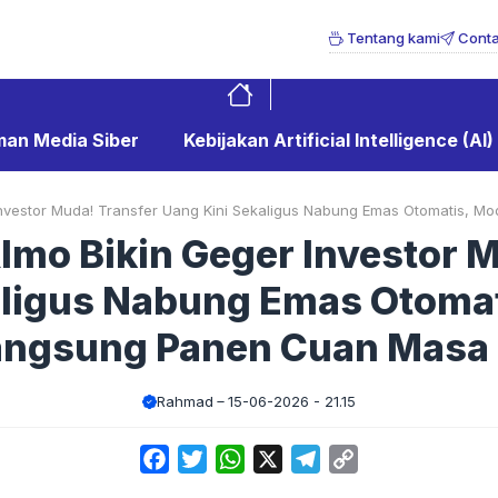
Tentang kami
Conta
an Media Siber
Kebijakan Artificial Intelligence (AI)
nvestor Muda! Transfer Uang Kini Sekaligus Nabung Emas Otomatis, 
Imo Bikin Geger Investor M
aligus Nabung Emas Otomat
angsung Panen Cuan Masa
Rahmad
15-06-2026 - 21.15
Facebook
Twitter
WhatsApp
X
Telegram
Copy
Link