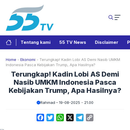
Langsung
ke
isi
Tentang kami
55 TV News
Disclaimer
P
Home
-
Ekonomi
-
Terungkap! Kadin Lobi AS Demi Nasib UMKM
Indonesia Pasca Kebijakan Trump, Apa Hasilnya?
Terungkap! Kadin Lobi AS Demi
Nasib UMKM Indonesia Pasca
Kebijakan Trump, Apa Hasilnya?
Rahmad
19-08-2025 - 21.00
Facebook
Twitter
WhatsApp
X
Telegram
Copy
Link