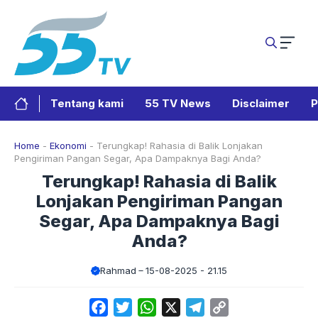
Langsung
ke
isi
Tentang kami
55 TV News
Disclaimer
P
Home
-
Ekonomi
-
Terungkap! Rahasia di Balik Lonjakan
Pengiriman Pangan Segar, Apa Dampaknya Bagi Anda?
Terungkap! Rahasia di Balik
Lonjakan Pengiriman Pangan
Segar, Apa Dampaknya Bagi
Anda?
Rahmad
15-08-2025 - 21.15
Facebook
Twitter
WhatsApp
X
Telegram
Copy