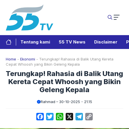
Langsung
ke
isi
Tentang kami
55 TV News
Disclaimer
P
Home
-
Ekonomi
-
Terungkap! Rahasia di Balik Utang Kereta
Cepat Whoosh yang Bikin Geleng Kepala
Terungkap! Rahasia di Balik Utang
Kereta Cepat Whoosh yang Bikin
Geleng Kepala
Rahmad
30-10-2025 - 21.15
Facebook
Twitter
WhatsApp
X
Telegram
Copy
Link