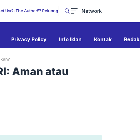
Network
ct Us
The Author
Peluang
Privacy Policy
Info Iklan
Kontak
Redak
akan?
RI: Aman atau