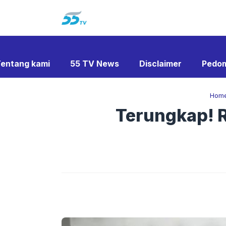
Langsung
ke
isi
entang kami
55 TV News
Disclaimer
Pedom
Hom
Terungkap! R