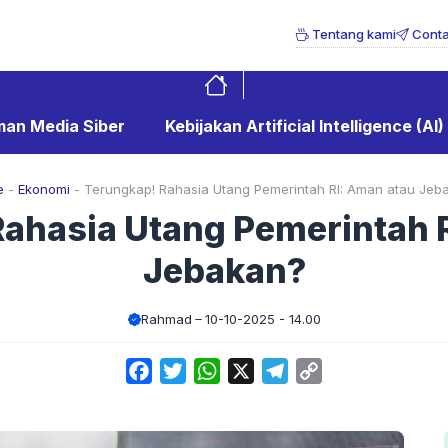
Tentang kami
Conta
an Media Siber
Kebijakan Artificial Intelligence (AI)
e
-
Ekonomi
-
Terungkap! Rahasia Utang Pemerintah RI: Aman atau Jeb
ahasia Utang Pemerintah 
Jebakan?
Rahmad
10-10-2025 - 14.00
Facebook
Twitter
WhatsApp
X
Telegram
Copy
Link