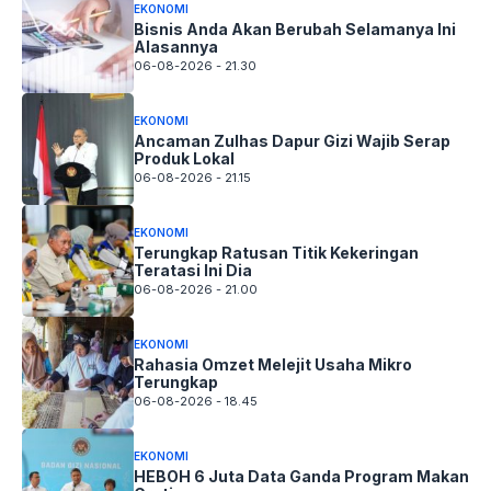
EKONOMI
Bisnis Anda Akan Berubah Selamanya Ini
Alasannya
06-08-2026 - 21.30
EKONOMI
Ancaman Zulhas Dapur Gizi Wajib Serap
Produk Lokal
06-08-2026 - 21.15
EKONOMI
Terungkap Ratusan Titik Kekeringan
Teratasi Ini Dia
06-08-2026 - 21.00
EKONOMI
Rahasia Omzet Melejit Usaha Mikro
Terungkap
06-08-2026 - 18.45
EKONOMI
HEBOH 6 Juta Data Ganda Program Makan