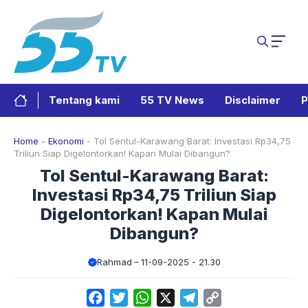
Langsung
ke
isi
Tentang kami
55 TV News
Disclaimer
P
Home
-
Ekonomi
-
Tol Sentul-Karawang Barat: Investasi Rp34,75
Triliun Siap Digelontorkan! Kapan Mulai Dibangun?
Tol Sentul-Karawang Barat:
Investasi Rp34,75 Triliun Siap
Digelontorkan! Kapan Mulai
Dibangun?
Rahmad
11-09-2025 - 21.30
Facebook
Twitter
WhatsApp
X
Telegram
Copy