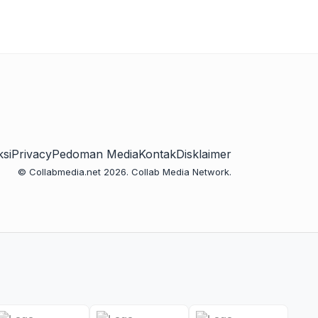
si
Privacy
Pedoman Media
Kontak
Disklaimer
© Collabmedia.net 2026. Collab Media Network.