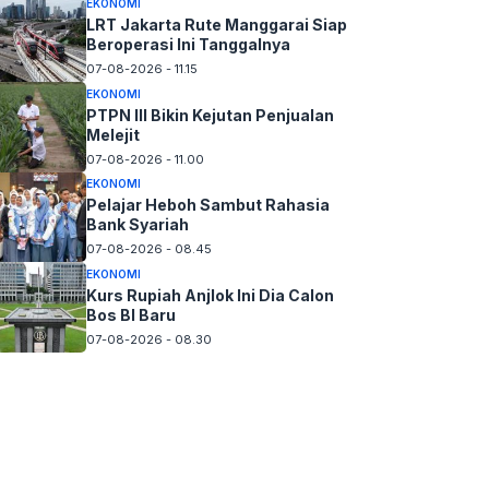
EKONOMI
LRT Jakarta Rute Manggarai Siap
Beroperasi Ini Tanggalnya
07-08-2026 - 11.15
EKONOMI
PTPN III Bikin Kejutan Penjualan
Melejit
07-08-2026 - 11.00
EKONOMI
Pelajar Heboh Sambut Rahasia
Bank Syariah
07-08-2026 - 08.45
EKONOMI
Kurs Rupiah Anjlok Ini Dia Calon
Bos BI Baru
07-08-2026 - 08.30