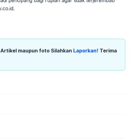
di penopang bagi rupiah agar tidak terjerembab
co.id.
k Artikel maupun foto Silahkan
Laporkan!
Terima