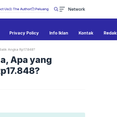
Network
ct Us
The Author
Peluang
Privacy Policy
Info Iklan
Kontak
Redak
Balik Angka Rp17.848?
la, Apa yang
Rp17.848?