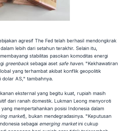
bijakan agresif The Fed telah berhasil mendongkrak
lam lebih dari setahun terakhir. Selain itu,
s membayangi stabilitas pasokan komoditas energi
agi
greenback
sebagai aset
safe haven
. "Kekhawatiran
bal yang terhambat akibat konflik geopolitik
i dolar AS," tambahnya.
kanan eksternal yang begitu kuat, rupiah masih
itif dari ranah domestik. Lukman Leong menyoroti
I yang mempertahankan posisi Indonesia dalam
ing market
), bukan mendegradasinya. "Keputusan
Indonesia sebagai
emerging market
ini cukup