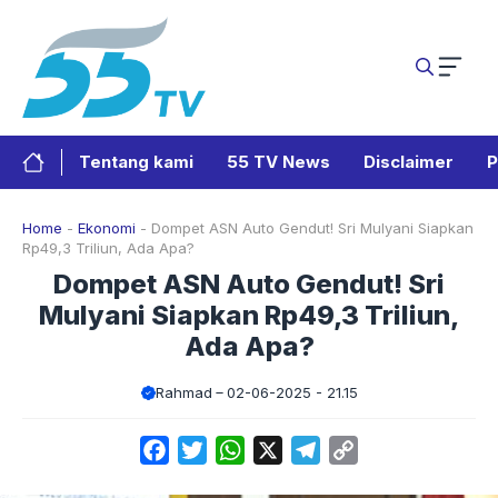
Langsung
ke
isi
Tentang kami
55 TV News
Disclaimer
P
Home
-
Ekonomi
-
Dompet ASN Auto Gendut! Sri Mulyani Siapkan
Rp49,3 Triliun, Ada Apa?
Dompet ASN Auto Gendut! Sri
Mulyani Siapkan Rp49,3 Triliun,
Ada Apa?
Rahmad
02-06-2025 - 21.15
Facebook
Twitter
WhatsApp
X
Telegram
Copy
Link