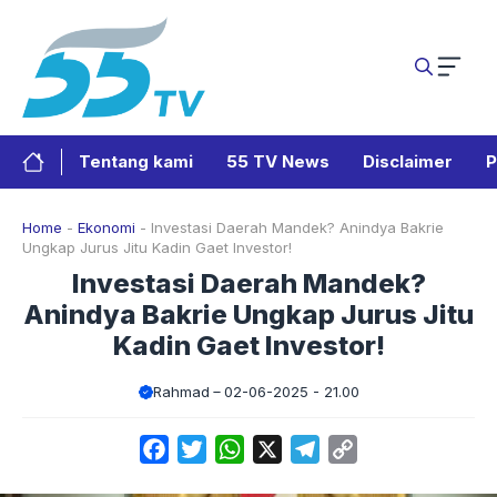
Langsung
ke
isi
Tentang kami
55 TV News
Disclaimer
P
Home
-
Ekonomi
-
Investasi Daerah Mandek? Anindya Bakrie
Ungkap Jurus Jitu Kadin Gaet Investor!
Investasi Daerah Mandek?
Anindya Bakrie Ungkap Jurus Jitu
Kadin Gaet Investor!
Rahmad
02-06-2025 - 21.00
Facebook
Twitter
WhatsApp
X
Telegram
Copy
Link