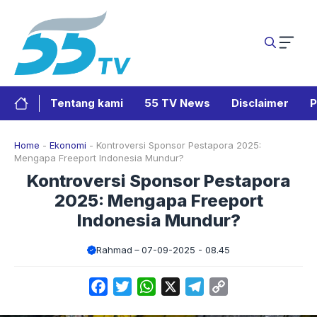
Langsung
ke
isi
Tentang kami
55 TV News
Disclaimer
P
Home
-
Ekonomi
-
Kontroversi Sponsor Pestapora 2025:
Mengapa Freeport Indonesia Mundur?
Kontroversi Sponsor Pestapora
2025: Mengapa Freeport
Indonesia Mundur?
Rahmad
07-09-2025 - 08.45
Facebook
Twitter
WhatsApp
X
Telegram
Copy
Link