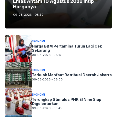
Emas Antam 10 Agustus 2026 Intip
Harganya
09-08-2026 - 08.30
EKONOMI
Harga BBM Pertamina Turun Lagi Cek
Sekarang
09-08-2026 - 08.15
EKONOMI
Terkuak Manfaat Retribusi Daerah Jakarta
09-08-2026 - 08.00
EKONOMI
Terungkap Stimulus PHK El Nino Siap
Digelontorkan
09-08-2026 - 05.45