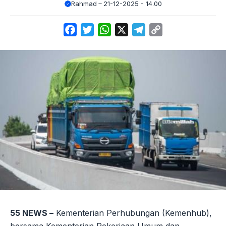
Rahmad
21-12-2025 - 14.00
Facebook
Twitter
WhatsApp
X
Telegram
Copy
Link
55 NEWS –
Kementerian Perhubungan (Kemenhub),
bersama Kementerian Pekerjaan Umum dan