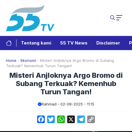
Langsung
ke
isi
Tentang kami
55 TV News
Disclaimer
P
Home
-
Ekonomi
-
Misteri Anjloknya Argo Bromo di Subang
Terkuak? Kemenhub Turun Tangan!
Misteri Anjloknya Argo Bromo di
Subang Terkuak? Kemenhub
Turun Tangan!
Rahmad
02-08-2025 - 11.15
Facebook
Twitter
WhatsApp
X
Telegram
Copy
Link