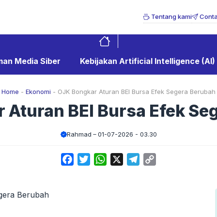
Tentang kami
Conta
an Media Siber
Kebijakan Artificial Intelligence (AI)
Home
-
Ekonomi
-
OJK Bongkar Aturan BEI Bursa Efek Segera Berubah
 Aturan BEI Bursa Efek Se
Rahmad
01-07-2026 - 03.30
Facebook
Twitter
WhatsApp
X
Telegram
Copy
Link