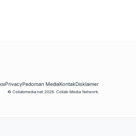
si
Privacy
Pedoman Media
Kontak
Disklaimer
© Collabmedia.net 2026. Collab Media Network.