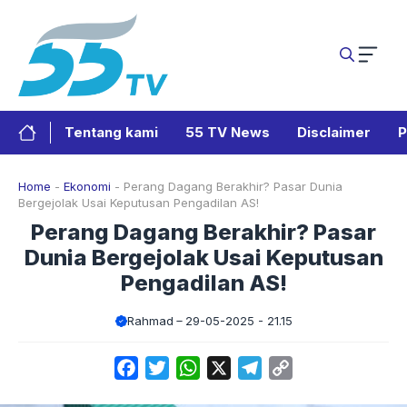
Langsung
ke
isi
Tentang kami
55 TV News
Disclaimer
P
Home
-
Ekonomi
-
Perang Dagang Berakhir? Pasar Dunia
Bergejolak Usai Keputusan Pengadilan AS!
Perang Dagang Berakhir? Pasar
Dunia Bergejolak Usai Keputusan
Pengadilan AS!
Rahmad
29-05-2025 - 21.15
Facebook
Twitter
WhatsApp
X
Telegram
Copy
Link