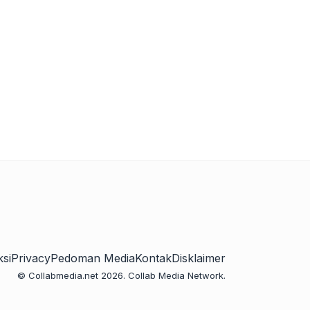
si
Privacy
Pedoman Media
Kontak
Disklaimer
© Collabmedia.net 2026. Collab Media Network.