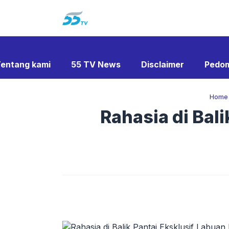
Langsung
ke
isi
entang kami
55 TV News
Disclaimer
Pedom
Home
Rahasia di Bal