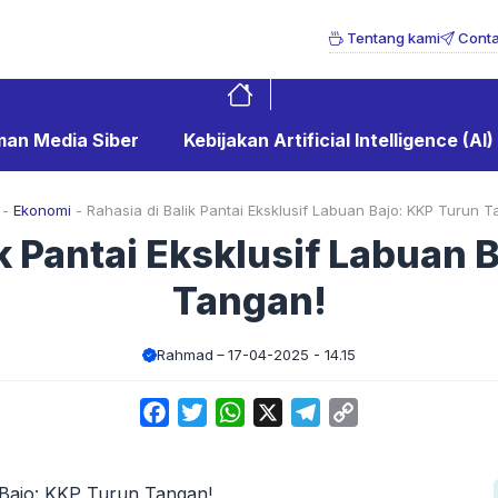
Tentang kami
Conta
an Media Siber
Kebijakan Artificial Intelligence (AI)
-
Ekonomi
-
Rahasia di Balik Pantai Eksklusif Labuan Bajo: KKP Turun T
ik Pantai Eksklusif Labuan 
Tangan!
Rahmad
17-04-2025 - 14.15
Facebook
Twitter
WhatsApp
X
Telegram
Copy
Link