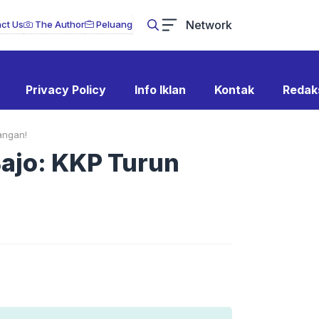
Network
ct Us
The Author
Peluang
Privacy Policy
Info Iklan
Kontak
Redak
angan!
Bajo: KKP Turun