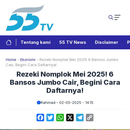
Langsung
ke
isi
Tentang kami
55 TV News
Disclaimer
P
Home
-
Ekonomi
-
Rezeki Nomplok Mei 2025! 6 Bansos Jumbo
Cair, Begini Cara Daftarnya!
Rezeki Nomplok Mei 2025! 6
Bansos Jumbo Cair, Begini Cara
Daftarnya!
Rahmad
02-05-2025 - 14.15
Facebook
Twitter
WhatsApp
X
Telegram
Copy
Link