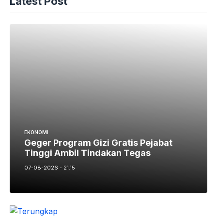
Latest Post
Tinggi Ambil Tindakan Tegas
07-08-2026 - 21.15
EKONOMI
Terungkap Ratusan Dapur MBG Jorok
Ancaman Penutupan
07-08-2026 - 21.00
EKONOMI
Harga Batu Bara Agustus Anjlok Kok
Untung
07-08-2026 - 18.45
EKONOMI
Bahlil Ungkap Rahasia Negosiasi Triliunan
Rupiah