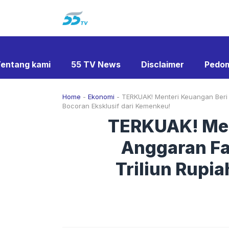
Langsung
ke
isi
entang kami
55 TV News
Disclaimer
Pedom
Home
-
Ekonomi
-
TERKUAK! Menteri Keuangan Beri S
Bocoran Eksklusif dari Kemenkeu!
TERKUAK! Men
Anggaran Fan
Triliun Rupi