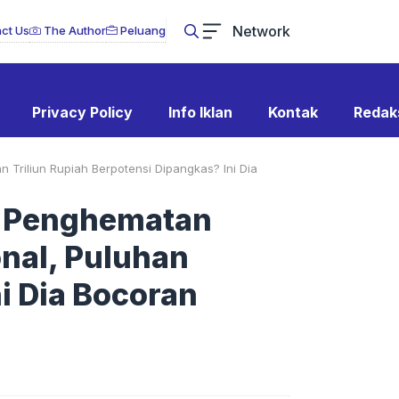
Network
ct Us
The Author
Peluang
Privacy Policy
Info Iklan
Kontak
Redak
 Triliun Rupiah Berpotensi Dipangkas? Ini Dia
l Penghematan
onal, Puluhan
i Dia Bocoran