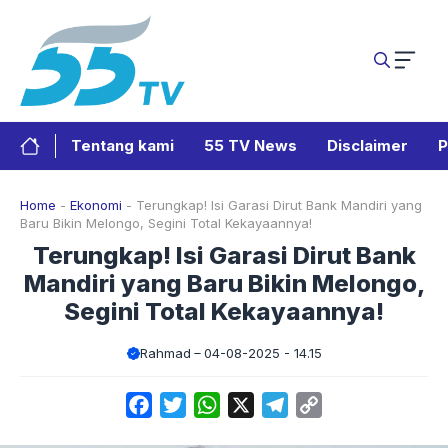
Langsung
ke
isi
Tentang kami
55 TV News
Disclaimer
P
Home
-
Ekonomi
-
Terungkap! Isi Garasi Dirut Bank Mandiri yang
Baru Bikin Melongo, Segini Total Kekayaannya!
Terungkap! Isi Garasi Dirut Bank
Mandiri yang Baru Bikin Melongo,
Segini Total Kekayaannya!
Rahmad
04-08-2025 - 14.15
Facebook
Twitter
WhatsApp
X
Telegram
Copy
Link