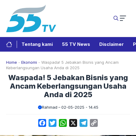
Langsung
ke
isi
Tentang kami
55 TV News
Disclaimer
P
Home
-
Ekonomi
-
Waspada! 5 Jebakan Bisnis yang Ancam
Keberlangsungan Usaha Anda di 2025
Waspada! 5 Jebakan Bisnis yang
Ancam Keberlangsungan Usaha
Anda di 2025
Rahmad
02-05-2025 - 14.45
Facebook
Twitter
WhatsApp
X
Telegram
Copy
Link