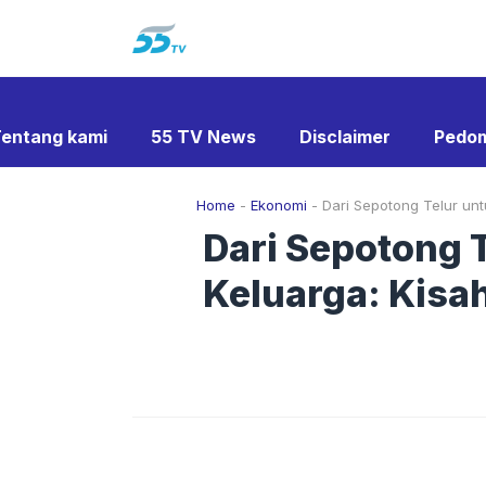
Langsung
ke
isi
entang kami
55 TV News
Disclaimer
Pedom
Home
-
Ekonomi
-
Dari Sepotong Telur unt
Dari Sepotong T
Keluarga: Kisa