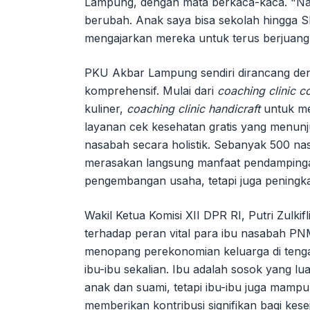
Lampung, dengan mata berkaca-kaca. "N
berubah. Anak saya bisa sekolah hingga 
mengajarkan mereka untuk terus berjuang
PKU Akbar Lampung sendiri dirancang d
komprehensif. Mulai dari
coaching clinic c
kuliner,
coaching clinic handicraft
untuk me
layanan cek kesehatan gratis yang menun
nasabah secara holistik. Sebanyak 500 na
merasakan langsung manfaat pendampingan
pengembangan usaha, tetapi juga peningkat
Wakil Ketua Komisi XII DPR RI, Putri Zulkif
terhadap peran vital para ibu nasabah 
menopang perekonomian keluarga di tenga
ibu-ibu sekalian. Ibu adalah sosok yang 
anak dan suami, tetapi ibu-ibu juga mamp
memberikan kontribusi signifikan bagi kesej