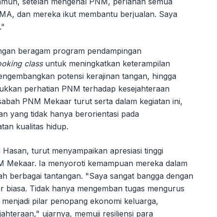
amun, setelah mengenal PNM, perlahan semua
SMA, dan mereka ikut membantu berjualan. Saya
."
engan beragam program pendampingan
ooking class
untuk meningkatkan keterampilan
ngembangkan potensi kerajinan tangan, hingga
jukkan perhatian PNM terhadap kesejahteraan
sabah PNM Mekaar turut serta dalam kegiatan ini,
 yang tidak hanya berorientasi pada
an kualitas hidup.
li Hasan, turut menyampaikan apresiasi tinggi
PNM Mekaar. Ia menyoroti kemampuan mereka dalam
h berbagai tantangan. "Saya sangat bangga dengan
luar biasa. Tidak hanya mengemban tugas mengurus
u menjadi pilar penopang ekonomi keluarga,
ahteraan," ujarnya, memuji resiliensi para