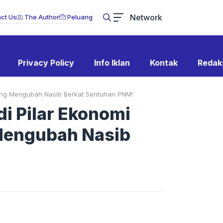
Network
ct Us
The Author
Peluang
Privacy Policy
Info Iklan
Kontak
Redak
 yang Mengubah Nasib Berkat Sentuhan PNM!
di Pilar Ekonomi
 Mengubah Nasib