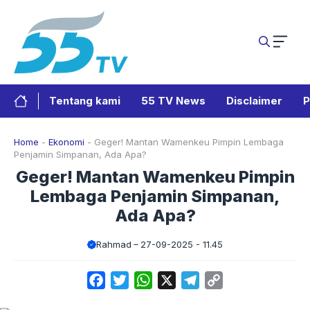
Langsung
ke
isi
Tentang kami
55 TV News
Disclaimer
P
Home
-
Ekonomi
-
Geger! Mantan Wamenkeu Pimpin Lembaga
Penjamin Simpanan, Ada Apa?
Geger! Mantan Wamenkeu Pimpin
Lembaga Penjamin Simpanan,
Ada Apa?
Rahmad
27-09-2025 - 11.45
Facebook
Twitter
WhatsApp
X
Telegram
Copy
Link