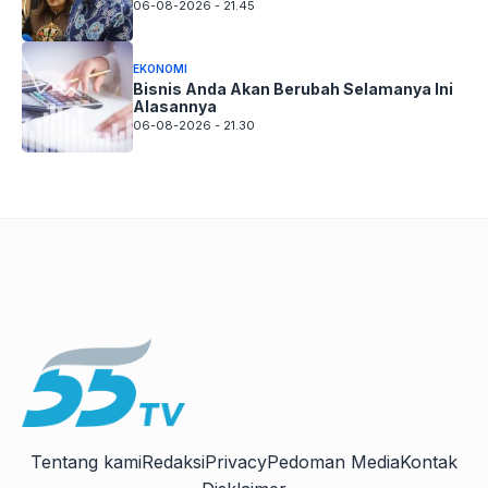
06-08-2026 - 21.45
EKONOMI
Bisnis Anda Akan Berubah Selamanya Ini
Alasannya
06-08-2026 - 21.30
Tentang kami
Redaksi
Privacy
Pedoman Media
Kontak