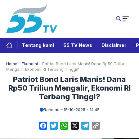
Langsung
ke
isi
Tentang kami
55 TV News
Disclaimer
P
Home
-
Ekonomi
-
Patriot Bond Laris Manis! Dana Rp50 Triliun
Mengalir, Ekonomi RI Terbang Tinggi?
Patriot Bond Laris Manis! Dana
Rp50 Triliun Mengalir, Ekonomi RI
Terbang Tinggi?
Rahmad
15-10-2025 - 14.45
Facebook
Twitter
WhatsApp
X
Telegram
Copy
Link