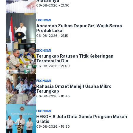
Alasannya
06-08-2026 - 21.30
EKONOMI
Ancaman Zulhas Dapur Gizi Wajib Serap
Produk Lokal
06-08-2026 - 21.15
EKONOMI
Terungkap Ratusan Titik Kekeringan
Teratasi Ini Dia
06-08-2026 - 21.00
EKONOMI
Rahasia Omzet Melejit Usaha Mikro
Terungkap
06-08-2026 - 18.45
EKONOMI
HEBOH 6 Juta Data Ganda Program Makan
Gratis
06-08-2026 - 18.30