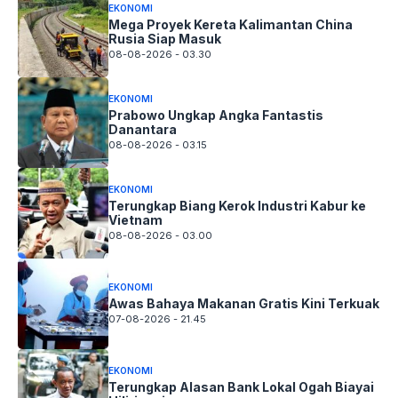
EKONOMI
Mega Proyek Kereta Kalimantan China
Rusia Siap Masuk
08-08-2026 - 03.30
EKONOMI
Prabowo Ungkap Angka Fantastis
Danantara
08-08-2026 - 03.15
EKONOMI
Terungkap Biang Kerok Industri Kabur ke
Vietnam
08-08-2026 - 03.00
EKONOMI
Awas Bahaya Makanan Gratis Kini Terkuak
07-08-2026 - 21.45
EKONOMI
Terungkap Alasan Bank Lokal Ogah Biayai