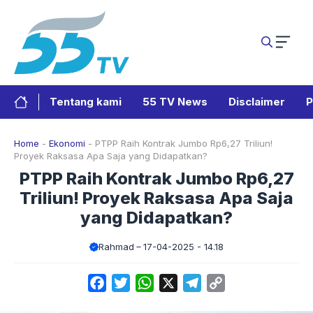
Langsung
ke
isi
Tentang kami
55 TV News
Disclaimer
P
Home
-
Ekonomi
-
PTPP Raih Kontrak Jumbo Rp6,27 Triliun!
Proyek Raksasa Apa Saja yang Didapatkan?
PTPP Raih Kontrak Jumbo Rp6,27
Triliun! Proyek Raksasa Apa Saja
yang Didapatkan?
Rahmad
17-04-2025 - 14.18
Facebook
Twitter
WhatsApp
X
Telegram
Copy
Link