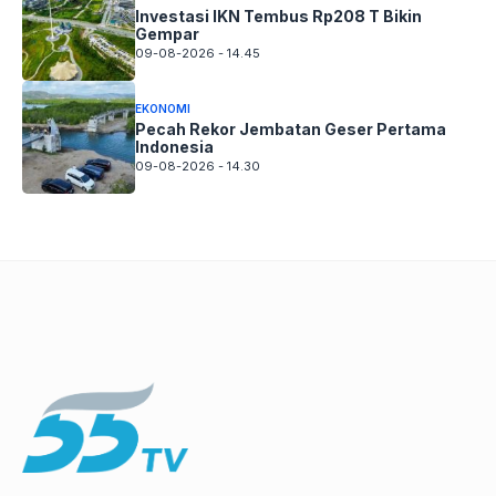
Investasi IKN Tembus Rp208 T Bikin
Gempar
09-08-2026 - 14.45
EKONOMI
Pecah Rekor Jembatan Geser Pertama
Indonesia
09-08-2026 - 14.30