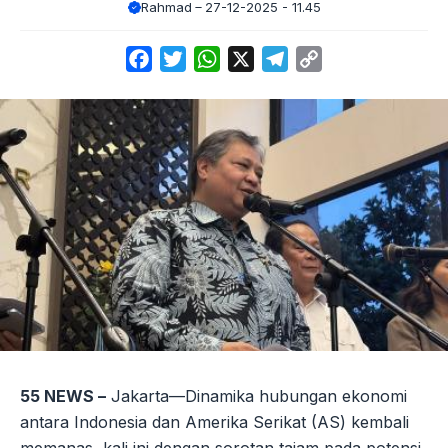
Rahmad
27-12-2025 - 11.45
Facebook
Twitter
WhatsApp
X
Telegram
Copy
Link
55 NEWS –
Jakarta—Dinamika hubungan ekonomi
antara Indonesia dan Amerika Serikat (AS) kembali
memanas, kali ini dengan sorotan tajam pada potensi