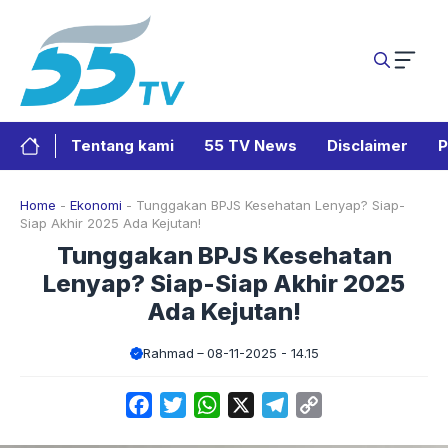
Langsung
ke
isi
Tentang kami
55 TV News
Disclaimer
P
Home
-
Ekonomi
-
Tunggakan BPJS Kesehatan Lenyap? Siap-
Siap Akhir 2025 Ada Kejutan!
Tunggakan BPJS Kesehatan
Lenyap? Siap-Siap Akhir 2025
Ada Kejutan!
Rahmad
08-11-2025 - 14.15
Facebook
Twitter
WhatsApp
X
Telegram
Copy
Link