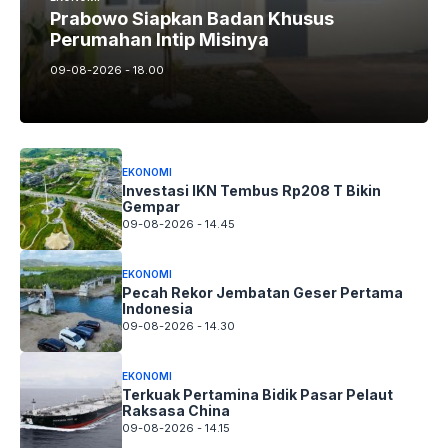
Prabowo Siapkan Badan Khusus
Perumahan Intip Misinya
09-08-2026 - 18.00
EKONOMI
Investasi IKN Tembus Rp208 T Bikin
Gempar
09-08-2026 - 14.45
EKONOMI
Pecah Rekor Jembatan Geser Pertama
Indonesia
09-08-2026 - 14.30
EKONOMI
Terkuak Pertamina Bidik Pasar Pelaut
Raksasa China
09-08-2026 - 14.15